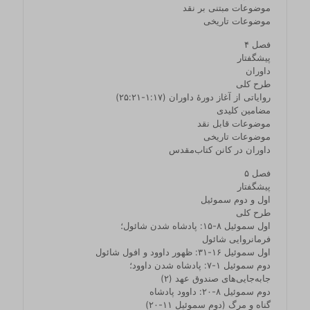
موضوعات مبتنی بر نقد
موضوعات تاریخی
فصل ۴
پیشگفتار
داوران
طرح کلی
روایاتی از آغاز دورۀ داوران (۱۷:‏۱‏-‏۲۱:‏۲۵)
مضامین کلیدی
موضوعات قابل نقد
موضوعات تاریخی
داوران در کانن کتاب‌مقدس
فصل ۵
پیشگفتار
اول و دوم سموئیل
طرح کلی
اول سموئیل ۸‏-‏۱۵: پادشاه شدن شائول؛
فرمانروایی شائول
اول سموئیل ۱۶‏-‏۳۱: ظهور داوود و افول شائول
دوم سموئیل ۱‏-‏۷: پادشاه شدن داوود؛
جابه‌جایی‌های صندوق عهد (۲)
دوم سموئیل ۸‏-‏۲۰: داوود پادشاه
گناه و مرگ (دوم سموئیل ۱۱‏-‏۲۰)