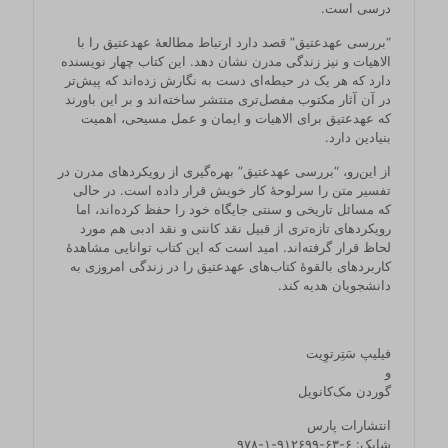
درسی است.
“بررسی عهدعتیق” قصد دارد ارتباط مطالعۀ عهدعتیق را با
الاهیات و نیز زندگی مدرن نشان دهد. این کتاب چهار نویسنده
دارد که هر یک در حیطه‌ای دست به نگارش زده‌اند که پیش‌تر
در آن آثار مکتوب مفصل‌تری منتشر ساخته‌اند و بر این باورند
که عهدعتیق برای الاهیات و ایمان و عمل مسیحی، اهمیت
بنیادین دارد.
از این‌رو، “بررسی عهدعتیق” بهره‌گیری از رویکردهای مدرن در
تفسیر متن را سرلوحۀ کار خویش قرار داده است. در حالی
که مسائل تاریخی و سنتی جایگاه خود را حفظ کرده‌اند، اما
رویکردهای تازه‌تری از قبیل نقد کاننی و نقد ادبی هم مورد
لحاظ قرار گرفته‌اند. امید است که این کتاب توانایی مشاهدۀ
کاربردهای بالقوۀ کتاب‌های عهدعتیق را در زندگی امروزی به
دانشجویان هدیه کند.
فیلیپ سَتِرتوِیت
و
گوردن مک‌کانویل
انتشارات پارس
شابک: ۶-۶۳-۹۱۲۶۹۹-‏۱-‏۹۷۸