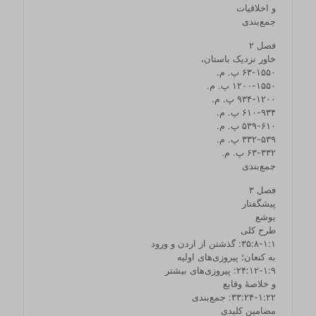
و اخلاقیات
جمع‌بندی
فصل ۲
خاور نزدیک باستان،
۱۵۵۰‏-‏۶۳ پ. م.
۱۵۵۰‏-‏۱۲۰۰ پ. م.
۱۲۰۰‏-‏۹۳۴ پ. م.
۹۳۴‏-‏۶۱۰ پ. م.
۶۱۰‏-‏۵۳۹ پ. م.
۵۳۹‏-‏۳۳۲ پ. م.
۳۳۲‏-‏۶۳ پ. م.
جمع‌بندی
فصل ۳
پیشگفتار
یوشع
طرح کلی
۱:۱‏-‏۸:‏۳۵: گذشتن از اردن و ورود
به کنعان؛ پیروزی‌های اولیه
۹:‏۱‏-‏۱۲:‏۲۴: پیروزی‌های بیشتر
و خلاصۀ وقایع
۲۲:‏۱‏-‏۲۴:‏۳۳: جمع‌بندی
مضامین کلیدی