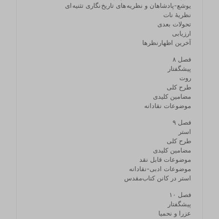
یوشع‏-‏پادشاهان و نظریه‌ های تاریخ‌ نگاری تثنیه‌ ای
نظریۀ نات
تحولات بعدی
ارزیابی
آخرین اظهارنظرها
فصل ۸
پیشگفتار
روت
طرح کلی
مضامین کلیدی
موضوعات نقادانه
فصل ۹
استر
طرح کلی
مضامین کلیدی
موضوعات قابل نقد
موضوعات ادبی‏-‏نقادانه
استر در کانن کتاب‌مقدس
فصل ۱۰
پیشگفتار
عزرا و نحمیا