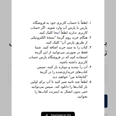
لطفاً با حساب کاربری خود به فروشگاه
پارس یا پارس اَپ وارد شوید. اگر حساب
کاربری ندارید لطفاً
اینجا
کلیک کنید.
هنگام خرید روی گزینۀ "نسخۀ الکترونیکی
بررسی عهدعتیق/‏‏کتاب‌های
از طریق پارس اَپ" کلیک کنید.
کتاب را به سبد خرید اضافه کنید. شما
تاریخی
فقط در صورتی می‌توانید از این گزینه
استفاده کنید که در فروشگاه پارس حساب
کاربری داشته باشید.
اَپ را ببندید و دوباره باز کنید، سپس
کتاب‌های خریداری‌شده را در گزینۀ
روش تحویل
"کتابخانۀ من" خواهید دید.
لطفاً چند ثانیه صبر کنید تا اَپ برای اولین
بار کتاب‌ها را دانلود کند. سپس می‌توانید
حتی بدون اتصال به اینترنت کتاب‌ها را
بخوانید.
کجا و چگونه سفارش دهید
دسته‌بندی‌ها
پرفروش‌ترین‌ها
,
کتاب ها
,
تاریخی
,
الاهیاتی