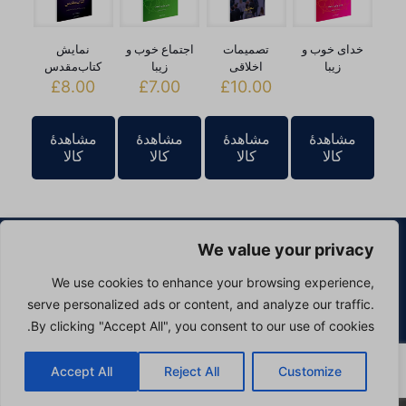
خدای خوب و
تصمیمات
اجتماع خوب و
نمایش
زیبا
اخلاقی
زیبا
کتاب‌مقدس
£
8.00
£
7.00
£
10.00
مشاهدۀ
مشاهدۀ
مشاهدۀ
مشاهدۀ
کالا
کالا
کالا
کالا
We value your privacy
We use cookies to enhance your browsing experience,
مرکز الهیات پارس. تمامی حقوق محفوظ است. طراحی و میزبانی
serve personalized ads or content, and analyze our traffic.
وب سایت توسط Silvertoad.co.uk
By clicking "Accept All", you consent to our use of cookies.
سیاست حفظ حریم خصوصی
سیاست استفاده از کوکی‌ها
Accept All
Reject All
Customize
English
فارسی