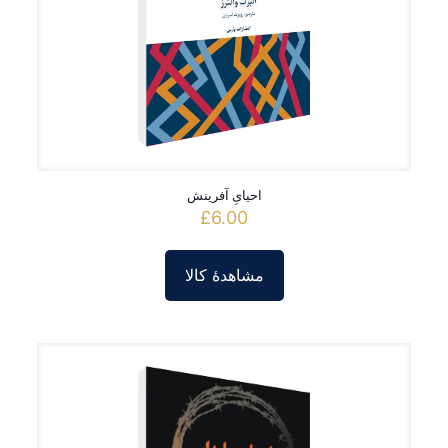
احیایِ آفرینش
£
6.00
مشاهدۀ کالا