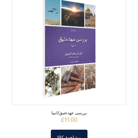
بررسی عهدعتیق/انبیا
£
11.00
مشاهدۀ کالا