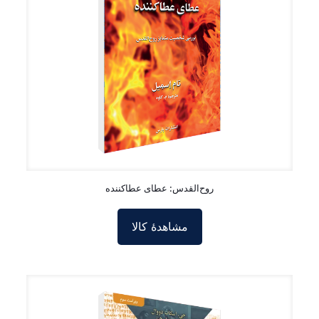
روح‌القدس: عطای عطاکننده
مشاهدۀ کالا